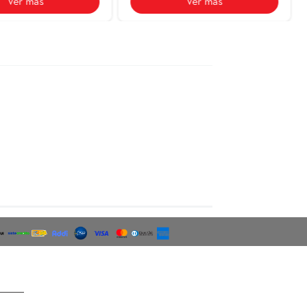
Ceranatto Carrara Real
58.4X118.4
Rectificado
$ 70.500
Ver más