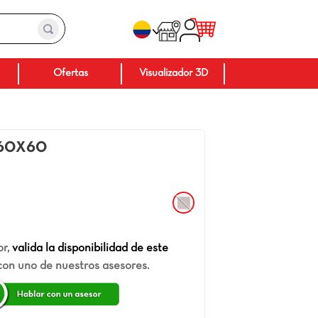
Baños
Ofertas
Visuali
Acrux Nature
60X60
201832
:
Color
:
Gris
¡Hola! Por favor,
valida la disponibilidad de este
producto
con uno de nuestros asesores.