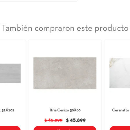
 Acrux Nature de 60x60cm está inspirado en los granitos
il modulación que realza la amplitud de tus espacios con
quitectura contemporánea, este revestimiento es perfecto
erciales. Su acabado satín suave al tacto, combinado con
riencia duradera. Además, con el respaldo por 10 años de
re fusiona la estética natural con la practicidad moderna,
.
También compraron est