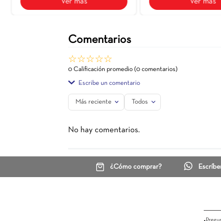
Macerata
Wengue 30X60
Ceranatto
$ 46.700
Ver más
Comentarios
☆
☆
☆
☆
☆
0 Calificación promedio
(0 comentarios)
Escribe un comentario