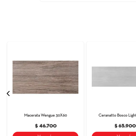
Elegancia Inspirada en la Naturaleza! El
naturales, destaca con su formato de fác
tonos de piedras grises que evocan la ar
tanto para hogares como para locales com
una resistencia robusta asegura una expe
garantía de Cerámica Italia, el Acrux Natu
ofreciendo una solución versátil y elegante