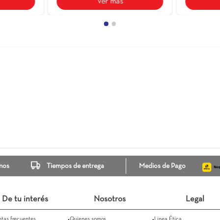
 Bosco Light
31X101
Itria Cenizo
30X60
$ 65.900
$ 45.899
$ 45.899
Ver más
Ver más