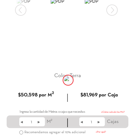
9
.
itria
10
.
madera
Color
:
Terra
2
|
$50,598
por M
$81,969
por Caja
Ingresa la cantidad de Metros o cajas que necesitas
¿Cómo calculo los M2?
|
2
M
Cajas
◀
▶
◀
▶
Recomendamos agregar el 10% adicional
¿Por qué?