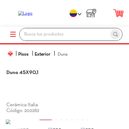
Busca tus productos
TÉRMINOS MÁS BUSCADOS
Pisos
Exterior
Duna
1
.
porcelanato
2
.
ceramica pisos
Duna
45X90,1
3
.
baños
4
.
pared
5
.
piso
Cerámica Italia
6
.
cocina
202282
:
7
.
sanitario
8
.
ceramica baños