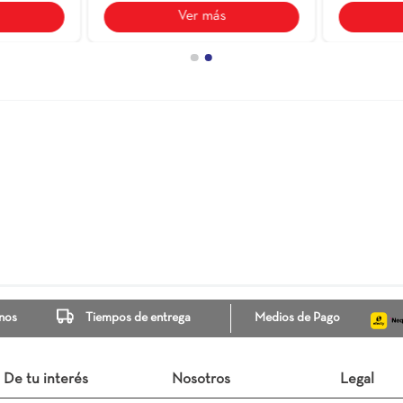
 Ocrea Dual
29X118.4
Ceranatto Creta Rock
58.4X118.
Rectificado
CYR
$ 79.900
$ 70.500
Ver más
Ver más