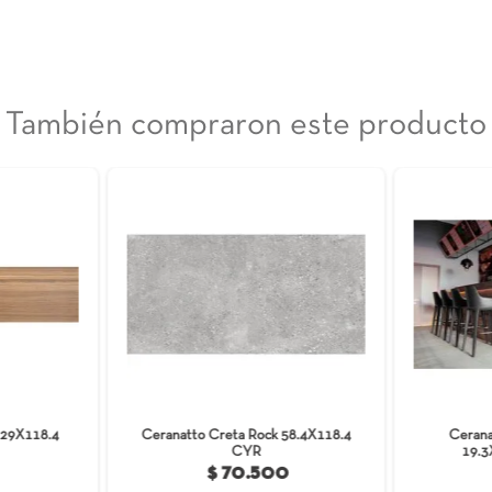
 nuestro piso cerámico Itria 60x60 y 30x60, disponible en
a en la paleta arquitectónica de la Villa, explorando la gama
 beige y los serenos grises. Itria no solo aporta un toque
seguridad de tu familia en áreas húmedas. Instala con total
rantía de 10 años."
También compraron est