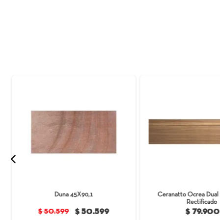
"Bautizado en honor a la Villa d'Itria,
encantadores tonos Beige y Gris, se inspir
de colores que oscilan entre los cálidos
estético, sino que también garantiza la 
confianza, respaldado por nuestra sólida ga