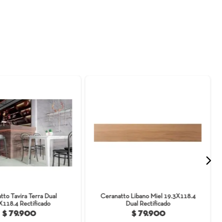
¿Necesitas ayuda?
¿Cómo comprar?
e producto