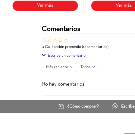
Duna
45X90,1
Ceranatto
$ 50.599
$ 50.599
Ver más
Comentarios
☆
☆
☆
☆
☆
0 Calificación promedio
(0 comentarios)