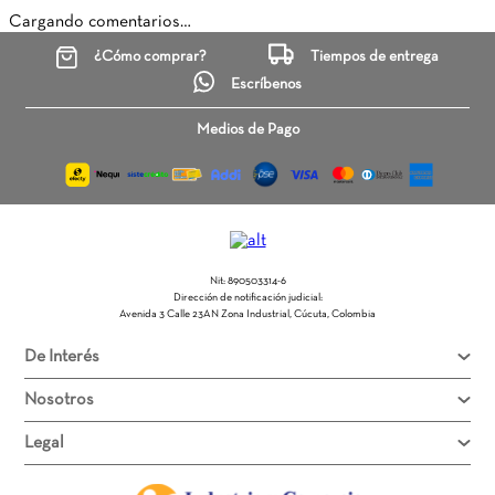
Cargando comentarios…
Título
¿Cómo comprar?
Tiempos de entrega
Escríbenos
Califica el producto de 1 a 5 estrellas
Medios de Pago
★
★
★
★
★
Tu nombre
Nit: 890503314-6
Dirección de email
Dirección de notificación judicial:
Avenida 3 Calle 23AN Zona Industrial, Cúcuta, Colombia
De Interés
Escribe un comentario
Nosotros
Legal