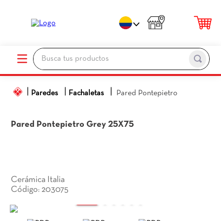
Busca tus productos
TÉRMINOS MÁS BUSCADOS
Paredes
Fachaletas
Pared Pontepietro
1
.
porcelanato
2
.
ceramica pisos
Pared Pontepietro
Grey 25X75
3
.
baños
4
.
pared
5
.
piso
Cerámica Italia
6
.
cocina
203075
:
7
.
sanitario
8
.
ceramica baños