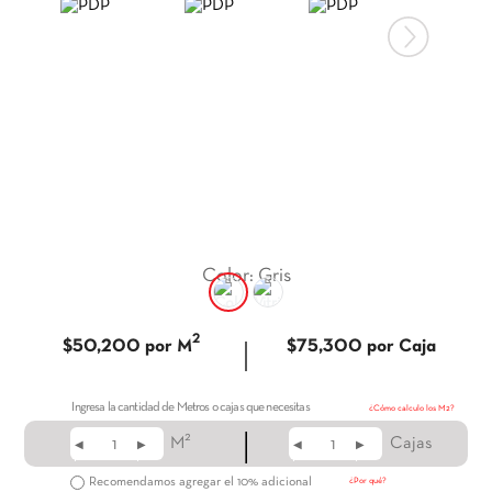
9
.
itria
10
.
madera
Color
:
Gris
2
|
$50,200
por M
$75,300
por Caja
Ingresa la cantidad de Metros o cajas que necesitas
¿Cómo calculo los M2?
|
2
M
Cajas
◀
▶
◀
▶
Recomendamos agregar el 10% adicional
¿Por qué?