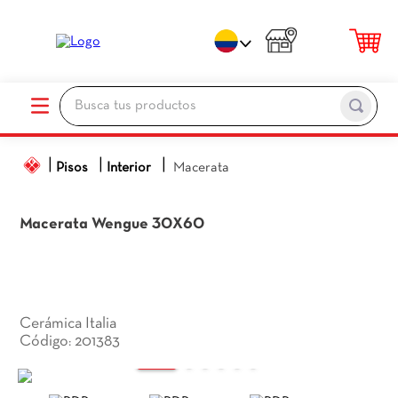
Busca tus productos
TÉRMINOS MÁS BUSCADOS
Pisos
Interior
Macerata
1
.
porcelanato
2
.
ceramica pisos
Macerata
Wengue 30X60
3
.
baños
4
.
pared
5
.
piso
Cerámica Italia
6
.
cocina
201383
:
7
.
sanitario
8
.
ceramica baños