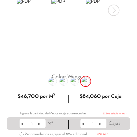
9
.
itria
10
.
madera
Color
:
Wengue
2
|
$46,700
por M
$84,060
por Caja
Ingresa la cantidad de Metros o cajas que necesitas
¿Cómo calculo los M2?
|
2
M
Cajas
◀
▶
◀
▶
Recomendamos agregar el 10% adicional
¿Por qué?