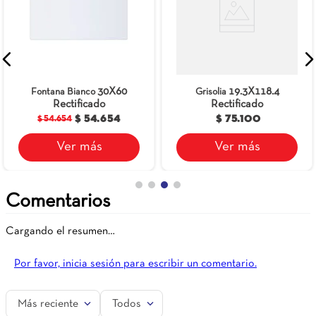
58
Ceranatto Valtelina
60
19.3X118.4
Grisolia
118,4
Rectificado
$ 70.500
4
$ 75.100
Ver más
Ver más
Comentarios
Cargando el resumen…
Por favor, inicia sesión para escribir un comentario.
Más reciente
Todos