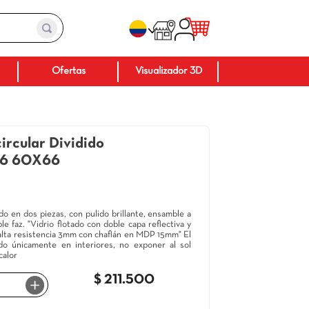
Baños
Ofertas
Visuali
Espejo Semicircular Dividido
Rimini 60X66
60X66
330718
:
Cerámica Italia
Espejo redondo dividido en dos piezas, con pulido brillante, ensa
la pared con cinta doble faz. "Vidrio flotado con doble capa reflec
pintura de fijación de alta resistencia 3mm con chaflán en MDP 15
espejo debe ser usado únicamente en interiores, no exponer 
directo, ni fuentes de calor