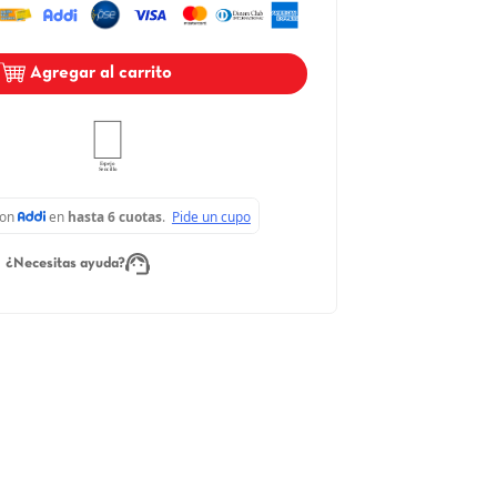
$ 211.500
－
＋
Agregar al carrito
¿Necesitas ayuda?