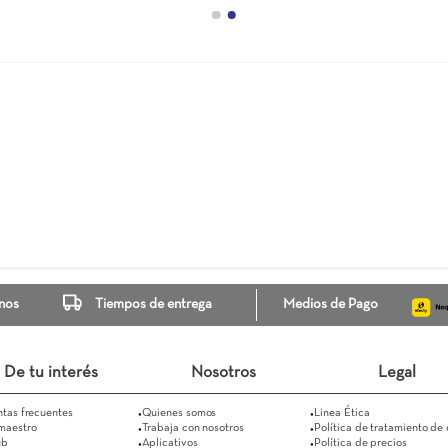
angular Garda Con Luz
Espejo Rectangular Galena Con Ma
+Touch
51,5X90
Negro
40X105
$ 571.900
$ 624.500
Ver más
Ver más