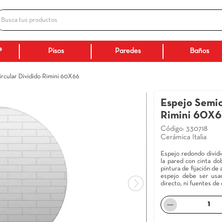
Busca tus productos
ADOS
Ceranatto®
Pisos
Paredes
spejo Semicircular Dividido Rimini 60X66