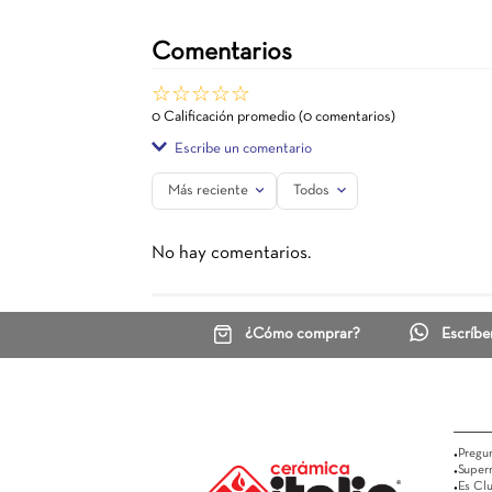
Espejo Ovalado Con Marco En
Espejo Rect
Sandblasting Horus
70X55
Led
$ 252.500
Ver más
Comentarios
☆
☆
☆
☆
☆
0 Calificación promedio
(0 comentarios)
Escribe un comentario
Más reciente
Todos