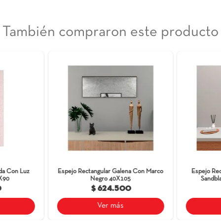
n pulido brillante, ensamble a la pared con cinta doble faz.
 y pintura de fijación de alta resistencia 3mm con chaflán en
mente en interiores, no exponer al sol directo, ni fuentes
También compraron est