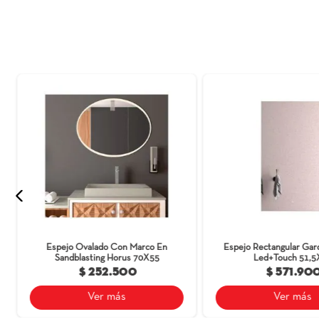
Espejo redondo dividido en dos piezas, co
"Vidrio flotado con doble capa reflectiva
MDP 15mm" El espejo debe ser usado única
de calor