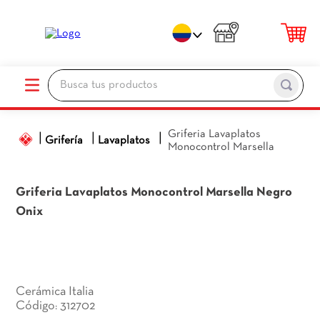
Busca tus productos
TÉRMINOS MÁS BUSCADOS
Griferia Lavaplatos
1
.
porcelanato
Grifería
Lavaplatos
Monocontrol Marsella
2
.
ceramica pisos
3
.
baños
Griferia Lavaplatos Monocontrol Marsella
Negro
Onix
4
.
pared
5
.
piso
6
.
cocina
7
.
sanitario
Cerámica Italia
312702
:
8
.
ceramica baños