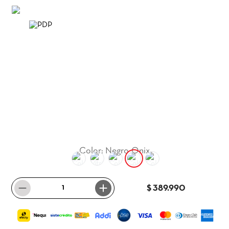
9
.
itria
10
.
madera
Color
:
Negro_Onix
－
＋
$ 389.990