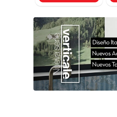
Pared Ceranatto Listone Camel
31X101
$ 65.900
Ver más