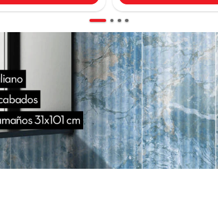
Pared Ceranatto Aria
31X101
Cerana
$ 65.900
Ver más