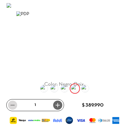
9
.
itria
10
.
madera
Color
:
Negro_Onix
－
＋
$ 389.990