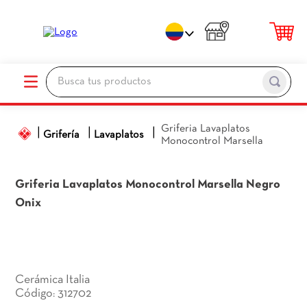
Busca tus productos
TÉRMINOS MÁS BUSCADOS
Griferia Lavaplatos
1
.
porcelanato
Grifería
Lavaplatos
Monocontrol Marsella
2
.
ceramica pisos
3
.
baños
Griferia Lavaplatos Monocontrol Marsella
Negro
Onix
4
.
pared
5
.
piso
6
.
cocina
7
.
sanitario
Cerámica Italia
312702
:
8
.
ceramica baños