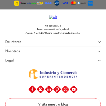
★
★
★
★
★
Tu nombre
Nit: 890503314-6
Dirección de email
Dirección de notificación judicial:
Avenida 3 Calle 23AN Zona Industrial, Cúcuta, Colombia
De Interés
Escribe un comentario
Nosotros
Legal
Enviar comentario
Visita nuestro blog