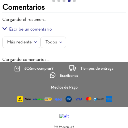
Comentarios
Cargando el resumen…
Escribe un comentario
Más reciente
Todos
Agregar comentario
Cargando comentarios…
Título
¿Cómo comprar?
Tiempos de entrega
Escríbenos
Califica el producto de 1 a 5 estrellas
Medios de Pago
★
★
★
★
★
Tu nombre
Nit: 890503314-6