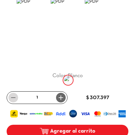
9
.
itria
10
.
madera
Color
:
Blanco
－
＋
$ 307.397
Agregar al carrito