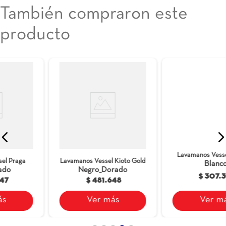
También compraron este
producto
Lavamanos Vessel Barce
Gold
Lavamanos Vessel Habana
Marfil
Blanco
$ 223.348
$ 307.397
Ver más
Ver más