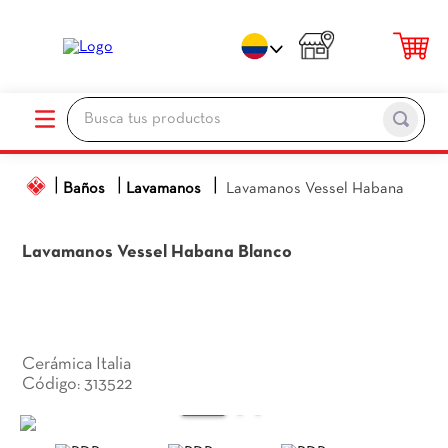
Busca tus productos
TÉRMINOS MÁS BUSCADOS
Baños
Lavamanos
Lavamanos Vessel Habana
1
.
porcelanato
2
.
ceramica pisos
Lavamanos Vessel Habana
Blanco
3
.
baños
4
.
pared
5
.
piso
Cerámica Italia
6
.
cocina
313522
:
7
.
sanitario
8
.
ceramica baños