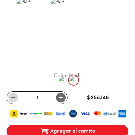
9
.
itria
10
.
madera
Color
:
Marfil
－
＋
$ 256.148
Agregar al carrito