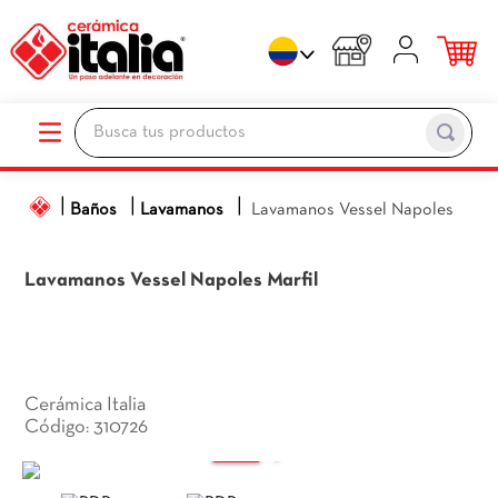
Busca tus productos
TÉRMINOS MÁS BUSCADOS
Baños
Lavamanos
Lavamanos Vessel Napoles
1
.
porcelanato
2
.
ceramica pisos
Lavamanos Vessel Napoles
Marfil
3
.
baños
4
.
pared
5
.
piso
Cerámica Italia
6
.
cocina
310726
:
7
.
sanitario
8
.
ceramica baños