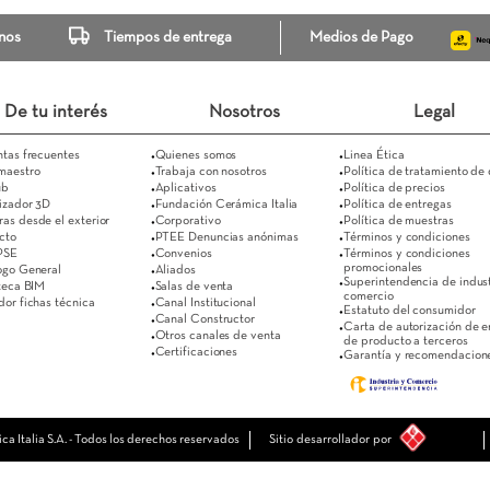
Escríbenos
Tiempos de entrega
Medi
De tu interés
Nosotros
Preguntas frecuentes
Quienes somos 
Supermaestro
Trabaja con nosotros
Es Club
Aplicativos
Visualizador 3D
Fundación Cerámica Italia
Compras desde el exterior
Corporativo
Contacto
PTEE Denuncias anónimas
Pago PSE
Convenios
Catálogo General
Aliados
Biblioteca BIM
Salas de venta
Buscador fichas técnica
Canal Institucional 
Canal Constructor
Otros canales de venta