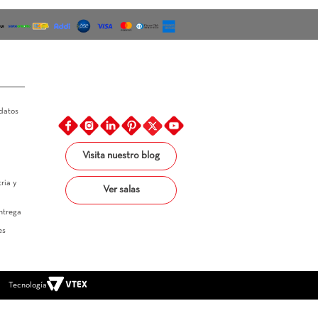
os de Pago
Legal
Linea Ética
Política de tratamiento de datos
Política de precios
Política de entregas
Política de muestras
Términos y condiciones
Visita nuestro blog
Términos y condiciones 
promocionales
Superintendencia de industria y 
Ver salas
comercio
Estatuto del consumidor 
Carta de autorización de entrega 
de producto a terceros 