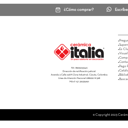
¿Cómo comprar?
Nit: 890503314-6
Dirección de notificación judicial:
Avenida 3 Calle 23AN Zona Industrial, Cúcuta, Colombia
Línea de Atención Nacional 018000 111 568
Móvil +57 3103159121