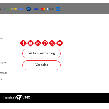
os de Pago
Legal
Linea Ética
Política de tratamiento de datos
Política de precios
Política de entregas
Política de muestras
Términos y condiciones
Visita nuestro blog
Términos y condiciones 
promocionales
Superintendencia de industria y 
Ver salas
comercio
Estatuto del consumidor 
Carta de autorización de entrega 
de producto a terceros 