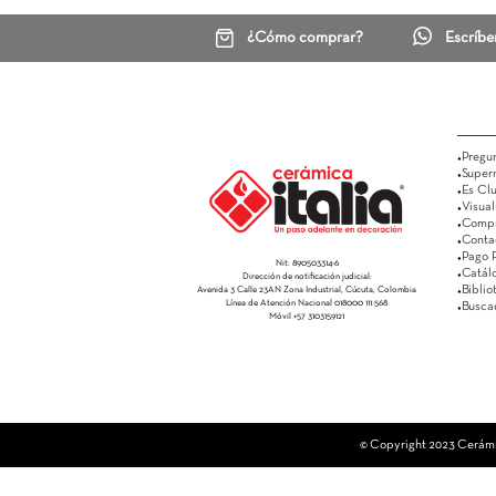
¿Cómo comprar?
Nit: 890503314-6
Dirección de notificación judicial:
Avenida 3 Calle 23AN Zona Industrial, Cúcuta, Colombia
Línea de Atención Nacional 018000 111 568
Móvil +57 3103159121