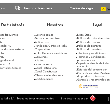
Escríbenos
Tiempos de entrega
Medi
De tu interés
Nosotros
Preguntas frecuentes
Quienes somos 
Supermaestro
Trabaja con nosotros
Es Club
Aplicativos
Visualizador 3D
Fundación Cerámica Italia
Compras desde el exterior
Corporativo
Contacto
PTEE Denuncias anónimas
Pago PSE
Convenios
Catálogo General
Aliados
Biblioteca BIM
Salas de venta
Buscador fichas técnica
Canal Institucional 
Canal Constructor
Otros canales de venta