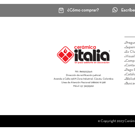
¿Cómo comprar?
Nit: 890503314-6
Dirección de notificación judicial:
Avenida 3 Calle 23AN Zona Industrial, Cúcuta, Colombia
Línea de Atención Nacional 018000 111 568
Móvil +57 3103159121