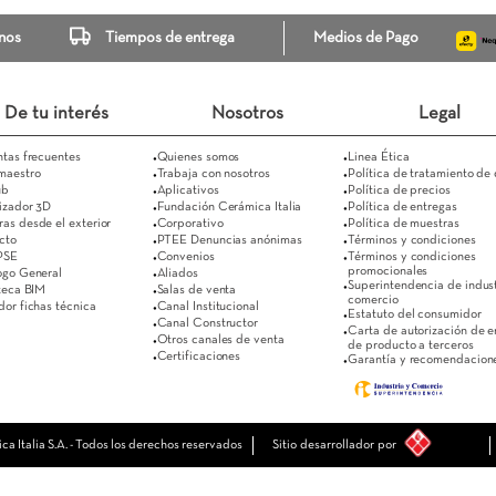
Escríbenos
Tiempos de entrega
Medi
De tu interés
Nosotros
Preguntas frecuentes
Quienes somos 
Supermaestro
Trabaja con nosotros
Es Club
Aplicativos
Visualizador 3D
Fundación Cerámica Italia
Compras desde el exterior
Corporativo
Contacto
PTEE Denuncias anónimas
Pago PSE
Convenios
Catálogo General
Aliados
Biblioteca BIM
Salas de venta
Buscador fichas técnica
Canal Institucional 
Canal Constructor
Otros canales de venta