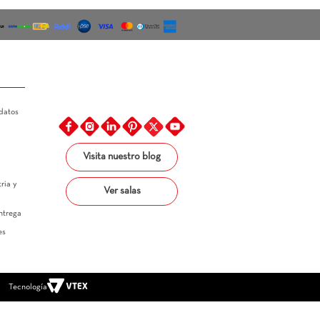
os de Pago
Legal
Linea Ética
Política de tratamiento de datos
Política de precios
Política de entregas
Política de muestras
Términos y condiciones
Visita nuestro blog
Términos y condiciones 
promocionales
Superintendencia de industria y 
Ver salas
comercio
Estatuto del consumidor 
Carta de autorización de entrega 
de producto a terceros 