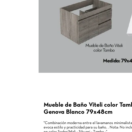
Mueble Vitelli con diseño moderno y funci
humedad, novedoso sistema riel oculto, pu