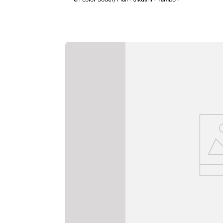
Mueble de Baño Viteli c
Genova Blanco 79x48c
"Combinación moderna entre el lavamanos 
evoca estilo y practicidad para su baño. . N
en color Soder/Mali - Sikuani - Tambo -"