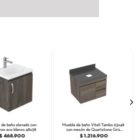
año Viteli elevado combina elegancia y almacenamiento inteli
nova de diseño moderno y limpio con mármol sintético y un desagü
egancia y facilidad de limpieza, con mesón de mármol sintético sos
antener incluyendo un riel oculto que aportan una estética minima
to suave, además bisagras de cierre lento garantizando seguridad e
rres bruscos y lesiones accidentales.