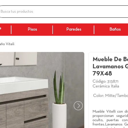
Busca tus productos
ADOS
Ceranatto®
Pisos
Paredes
ueble De Baño Viteli