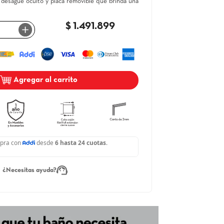
Mueble Vitelli con diseño moderno y funcional, elevado del pi
proporcionan seguridad contra la humedad, novedoso sistema
oculto, puertas con bisagra cierre lento y canto de 2
frentes.Lavamanos Genova tipo vanity elaborado en mármol sin
con mesón integrado, desagüe oculto y placa removible que brin
apariencia moderna.
$ 1.491.899
－
＋
Agregar al carrito