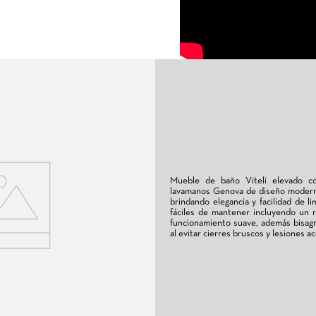
olor Tambo con Lavamanos
m
minimalista y el mueble Vitelli Class, conjunto que
ota: No incluye ni desagüe, ni grifería - // Encuéntralo