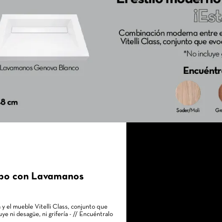
onal, elevado del piso que proporcionan seguridad contra la
ertas con bisagra cierre lento y canto de 2mm en frentes.