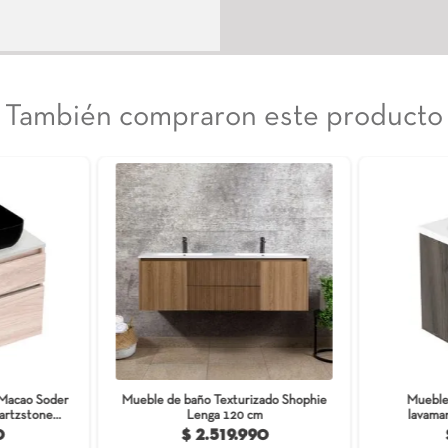
Mueble de b
lavamanos Ge
brindando el
fáciles de m
funcionamien
al evitar cie