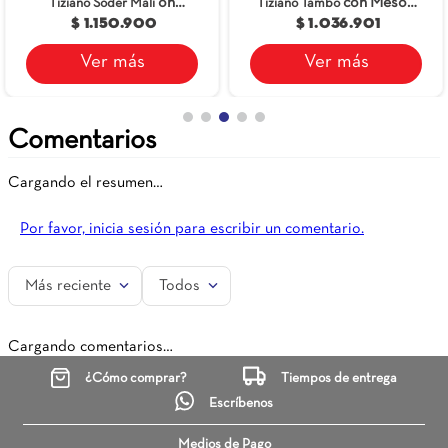
con Mesón
Tiziano Tambo
Siena Blanco 63X48
$ 1.394.900
de Quartzstone Blanco
$ 1.036.901
63x48
Ver más
Ver más
Comentarios
Cargando el resumen…
Por favor, inicia sesión para escribir un comentario.
Más reciente
Todos
Cargando comentarios…
¿Cómo comprar?
Tiempos de entrega
Escríbenos
Medios de Pago