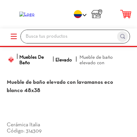
Busca tus productos
TÉRMINOS MÁS BUSCADOS
Muebles De
Mueble de baño
1
.
porcelanato
Elevado
Baño
elevado con
2
.
ceramica pisos
3
.
baños
Mueble de baño elevado con
lavamanos eco
blanco 48x38
4
.
pared
5
.
piso
6
.
cocina
7
.
sanitario
Cerámica Italia
314309
:
8
.
ceramica baños