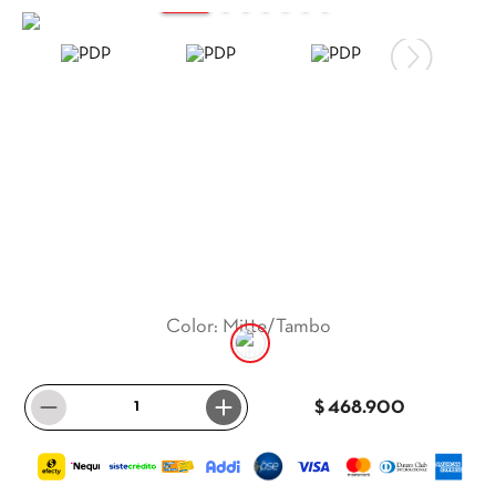
9
.
itria
10
.
madera
Color
:
Mitte/Tambo
－
＋
$ 468.900