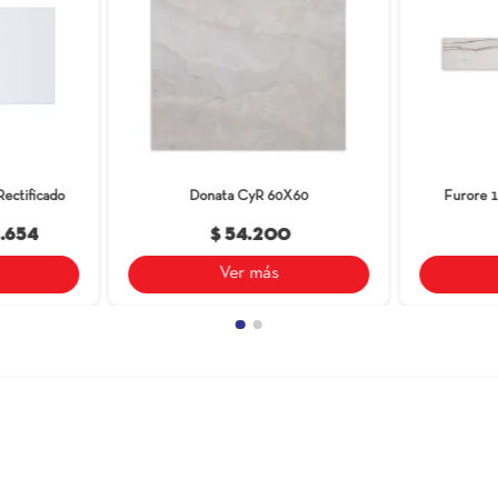
escaleras de
próxima a la
exterior, de b
También compraron est