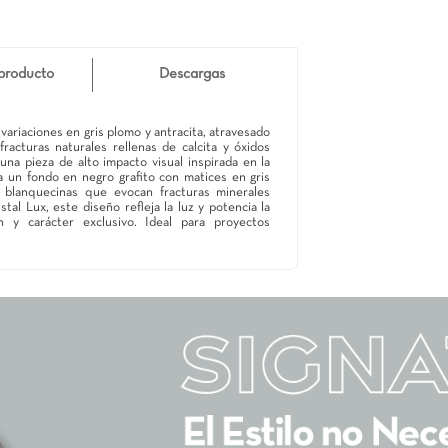
Detalle de producto
Descargas
afito con variaciones en gris plomo y antracita, atravesado
imulan las fracturas naturales rellenas de calcita y óxidos
a Italia es una pieza de alto impacto visual inspirada en la
ficie combina un fondo en negro grafito con matices en gris
s diagonales blanquecinas que evocan fracturas minerales
 acabado Cristal Lux, este diseño refleja la luz y potencia la
ofisticación y carácter exclusivo. Ideal para proyectos