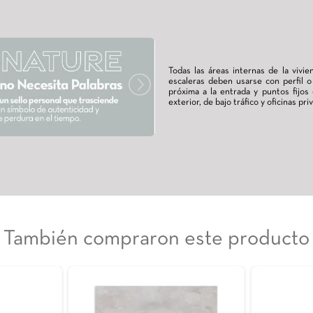
X118,4 Rectificado
, un nombre que se asocia directamente al lujo y la
r ambientes que respiran sofisticación, siendo perfecto
ndo oscuro.
Todas las ár