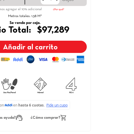
Ingresa la cantidad de Metros o cajas que necesitas
¿Cómo calcul
|
2
M
Cajas
◀
▶
◀
▶
Recomendamos agregar el 10% adicional
¿Por qué?
2
Metros totales:
1.38
M
Se vende por caja.
Precio Total:
$97,289
Añadir al carrito