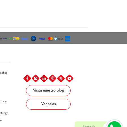
Furore
19.3X118.4 Rectificado
Violin
$ 75.100
Ver más