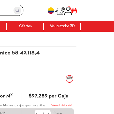
Baños
Ofertas
Visuali
Ceranatto Onice
58,4X118,4
Rectificado
231102
:
Cerámica Italia
Color
:
Negro
|
2
$70,500
por M
$97,289
por C