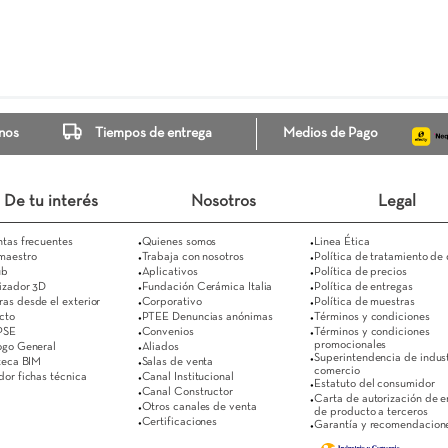
anco
30X60 Rectificado
Donata CyR
60X60
654
$ 54.654
$ 54.200
Ver más
Ver más