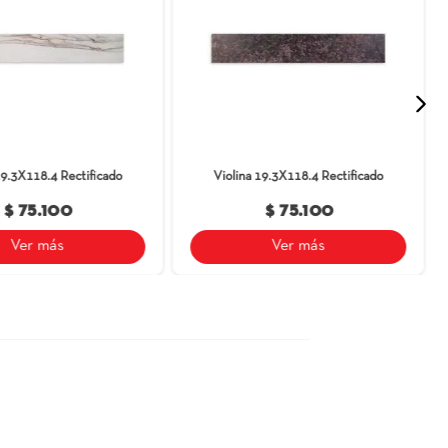
ben usarse con perfil o cinta de seguridad. Lobby, vestíbulo, sala
 entrada y puntos fijos de interior, locales comerciales sin acceso 
ajo tráfico y oficinas privadas.
e producto