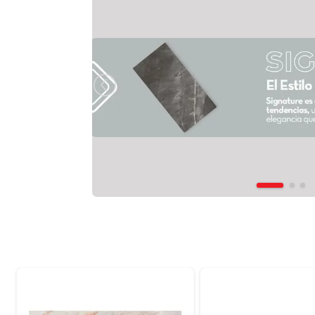
Onice 58,4
Onice se inspira en la piedra semipreciosa
sobriedad. Este diseño es ideal para crea
para un marmol con vetas claras sobre fo