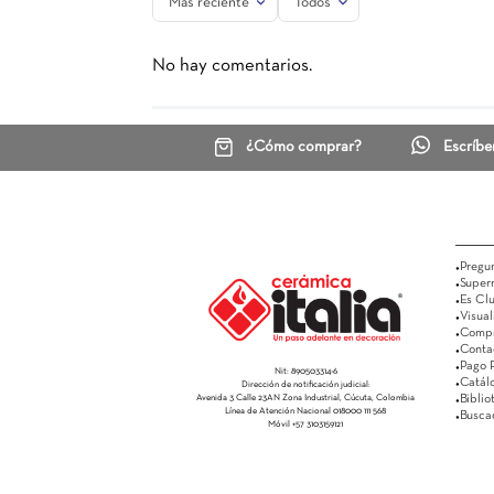
Ceranatto Berilo
58,4 X 118.4
Fontana Bi
Rectificado
$ 70.500
$ 54.
Ver más
Comentarios
☆
☆
☆
☆
☆
0 Calificación promedio
(0 comentarios)
Escribe un comentario