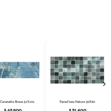
¿Necesitas ayuda?
¿Cómo comprar?
e producto