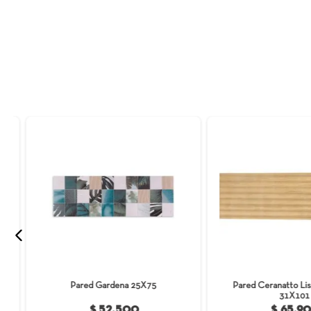
La majestuosidad del Valle del Cocora 
colombiano, este revestimiento cerámico
Tamaño 30x60. Sus delicadas tonalidades
serena y sofisticada en cualquier espacio
remodelando tus paredes con Cocora.