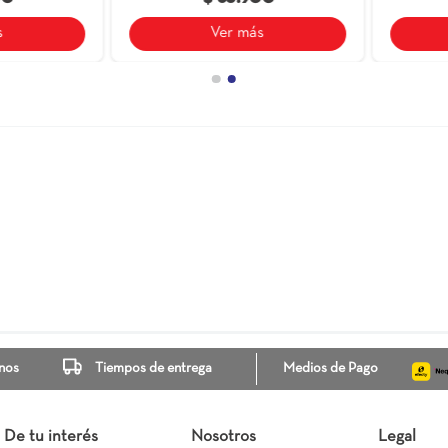
anatto Listone Camel
Pared Ceranatto Strasera
31X10
31X101
$ 65.900
$ 65.900
Ver más
Ver más