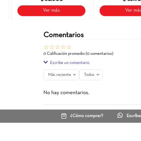
Pared Gardena
25X75
Pared Cer
$ 52.500
Ver más
Comentarios
☆
☆
☆
☆
☆
0 Calificación promedio
(0 comentarios)