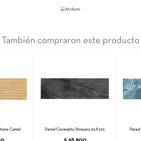
en tus paredes. Inspirado en la belleza única del paisaje
 para pared captura la esencia del Valle del Cocora en un
 verdes y sutiles siluetas de palmeras crean una atmósfera
 interior y zona húmeda. Lleva tu proyecto a un nuevo nivel
También compraron est