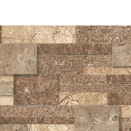
ante y funcional para el revestimiento de paredes, diseñada
espacios. Su formato 30x60 cm y diseño de fachaleta evocan la
, combinando la esencia artesanal con la practicidad de un
ndidad del diseño. Su borde prensado facilita una instalación
y de alta calidad.