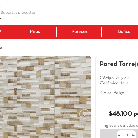
Busca tus productos
ADOS
Ceranatto®
Pisos
Paredes
orrejon Beige