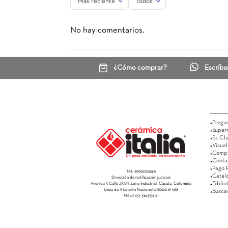
Pared Torrejon Mix
30X60
Pared T
$ 48.100
Ver más
Comentarios
☆
☆
☆
☆
☆
0 Calificación promedio
(0 comentarios)
Escribe un comentario
Más reciente
Todos
Agregar comentario