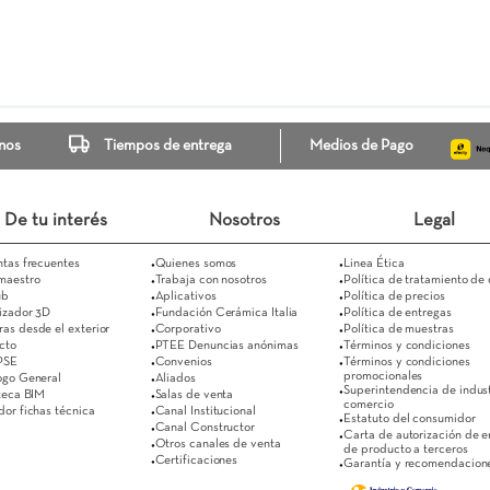
orrejón Gris
30X60
Pared Torrejon Beige
30X60
$ 48.100
$ 48.100
Ver más
Ver más