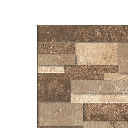
"El Torrejón Beige es una propuesta eleg
para aportar calidez y naturalidad a los 
belleza de los materiales tradicionales
acabado mate que realza la textura y profu
precisa, garantizando un acabado uniforme 