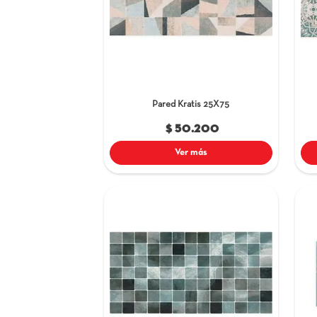
Piscinas - Zonas 
Cocina
Comedor
Oficina
Local Comercial In
Local Comercial E
Pared Kratis
25X75
$ 50.200
Ver más