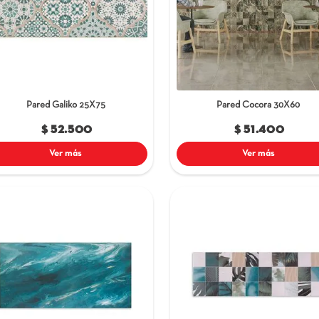
Húmedas
terior
xterior
Pared Galiko
25X75
P
$ 52.500
Ver más