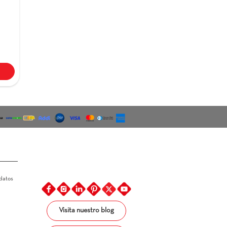
red Gardena
25X75
$ 52.500
Ver más
os de Pago