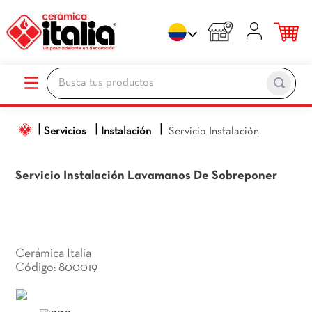
Busca tus productos
TÉRMINOS MÁS BUSCADOS
Servicios
Instalación
Servicio Instalación
1
.
porcelanato
2
.
ceramica pisos
Servicio Instalación
Lavamanos De Sobreponer
3
.
baños
4
.
pared
5
.
piso
Cerámica Italia
6
.
cocina
800019
:
7
.
sanitario
8
.
ceramica baños