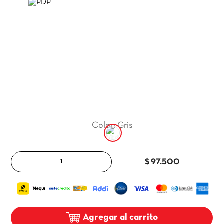
9
.
itria
10
.
madera
Color
:
Gris
－
＋
$ 97.500
Agregar al carrito