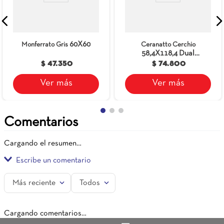
60X60
Monferrato Gris
Ceranatto Cerchio
58,4X118,4 Dual
Rectificado
$ 47.350
$ 74.800
Ver más
Ver más
Comentarios
Cargando el resumen…
Escribe un comentario
Más reciente
Todos
Agregar comentario
Cargando comentarios…
Título