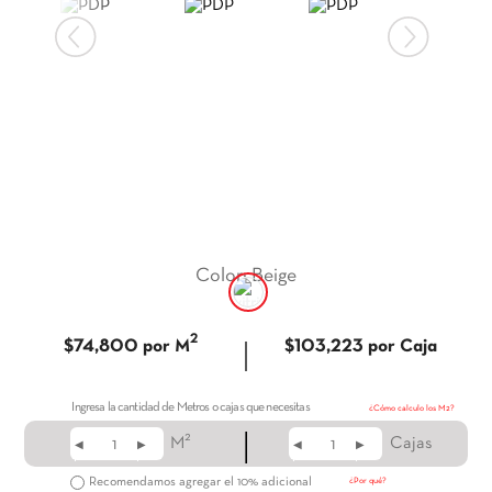
9
.
itria
10
.
madera
Color
:
Beige
2
|
$74,800
por M
$103,223
por Caja
Ingresa la cantidad de Metros o cajas que necesitas
¿Cómo calculo los M2?
|
2
M
Cajas
◀
▶
◀
▶
Recomendamos agregar el 10% adicional
¿Por qué?