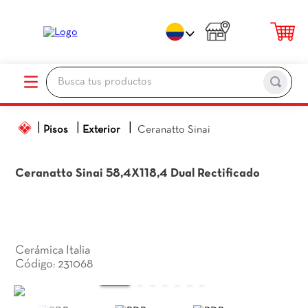
Busca tus productos
TÉRMINOS MÁS BUSCADOS
Pisos
Exterior
Ceranatto Sinai
1
.
porcelanato
2
.
ceramica pisos
Ceranatto Sinai
58,4X118,4 Dual Rectificado
3
.
baños
4
.
pared
5
.
piso
Cerámica Italia
6
.
cocina
231068
:
7
.
sanitario
8
.
ceramica baños