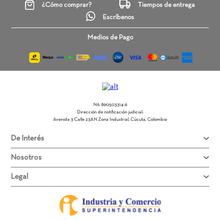
¿Cómo comprar?
Tiempos de entrega
Escríbenos
Califica el producto de 1 a 5 estrellas
Medios de Pago
★
★
★
★
★
Tu nombre
Nit: 890503314-6
Dirección de email
Dirección de notificación judicial:
Avenida 3 Calle 23AN Zona Industrial, Cúcuta, Colombia
De Interés
Escribe un comentario
Nosotros
Legal