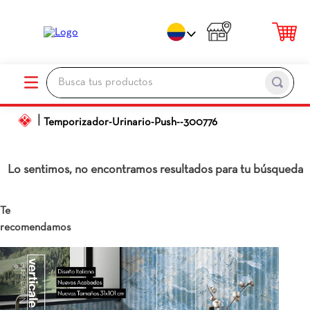
Busca tus productos
TÉRMINOS MÁS BUSCADOS
Temporizador-Urinario-Push--300776
1
.
porcelanato
2
.
ceramica pisos
Lo sentimos, no encontramos resultados para tu búsqueda
3
.
baños
4
.
pared
Te
recomendamos
5
.
piso
6
.
cocina
7
.
sanitario
8
.
ceramica baños