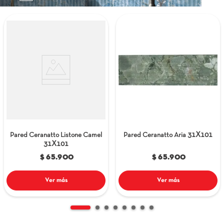
9
.
itria
10
.
madera
31X101
Pared Ceranatto Listone Camel
Pared Ceranatto Aria
31X101
$ 65.900
$ 65.900
Ver más
Ver más