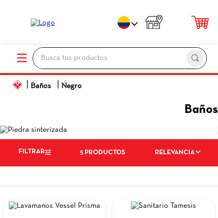
Busca tus productos
TÉRMINOS MÁS BUSCADOS
Baños
Negro
1
.
porcelanato
Baños
2
.
ceramica pisos
3
.
baños
4
.
pared
FILTRAR
5
PRODUCTOS
RELEVANCIA
5
.
piso
6
.
cocina
7
.
sanitario
8
.
ceramica baños