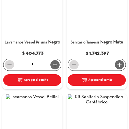
9
.
itria
10
.
madera
Negro
Negro Mate
Lavamanos Vessel Prisma
Sanitario Tamesis
$ 404.773
$ 1.742.397
－
＋
－
＋
Agregar al carrito
Agregar al carrito