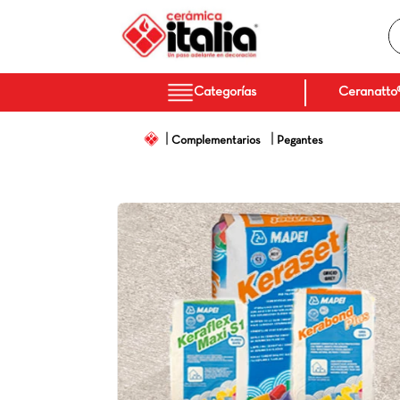
TÉRMINOS MÁS BUSC
1
.
porcelanato
Categorías
2
.
ceramica pisos
3
.
baños
Complementarios
Pegantes
4
.
pared
5
.
piso
6
.
cocina
7
.
sanitario
8
.
ceramica baños
9
.
itria
10
.
madera