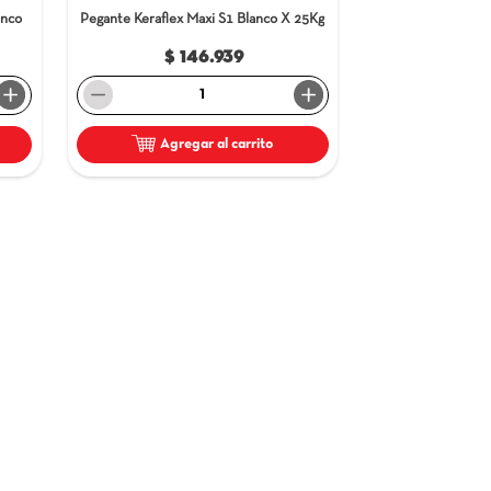
erabond Porcelánico Blanco
Pegante Keraflex Maxi S1
Blan
Bolsa 25Kg
$ 62.629
$ 146.939
＋
－
Agregar al carrito
Agregar al carrit