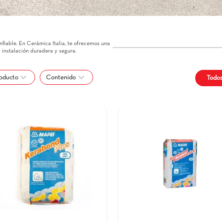
n pegante confiable. En Cerámica Italia, te ofrecemos una
aseguran una instalación duradera y segura.
Color del producto
Contenido
Blanco
25Kg
Gris