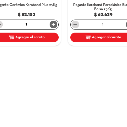
X
Pegante Cerámico Kerabond Plus
25Kg
Pegante K
$ 82.152
－
＋
－
Agregar al carrito