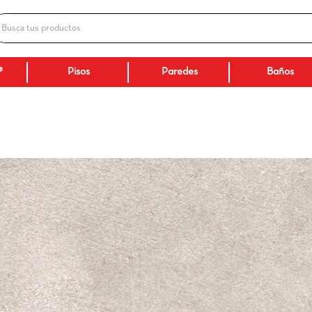
Busca tus productos
ADOS
Ceranatto®
Pisos
Paredes